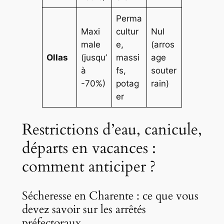
Perma
Maxi
cultur
Nul
male
e,
(arros
Ollas
(jusqu’
massi
age
à
fs,
souter
-70%)
potag
rain)
er
Restrictions d’eau, canicule,
départs en vacances :
comment anticiper ?
Sécheresse en Charente : ce que vous
devez savoir sur les arrêtés
préfectoraux