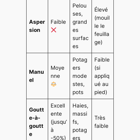
Pelou
Élevé
ses,
(mouil
Asper
Faible
grand
le le
sion
es
feuilla
surfac
ge)
es
Potag
Faible
Moye
ers
(si
Manu
nne
mode
appliq
el
stes,
ué au
pots
pied)
Excell
Haies,
Goutt
ente
massi
e-à-
Très
(jusqu’
fs,
goutt
faible
à
potag
e
-50%)
ers